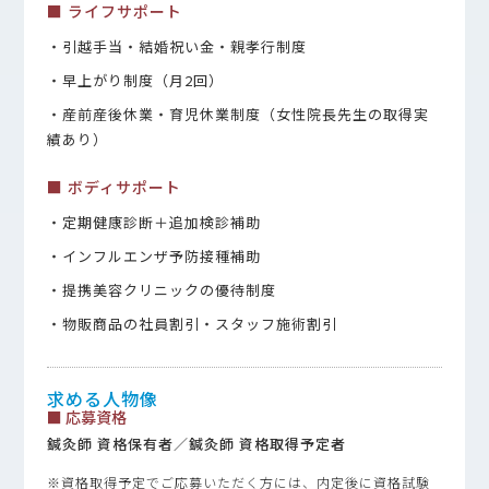
■ ライフサポート
・引越手当・結婚祝い金・親孝行制度
・早上がり制度（月2回）
・産前産後休業・育児休業制度（女性院長先生の取得実
績あり）
■ ボディサポート
・定期健康診断＋追加検診補助
・インフルエンザ予防接種補助
・提携美容クリニックの優待制度
・物販商品の社員割引・スタッフ施術割引
求める人物像
■ 応募資格
鍼灸師 資格保有者／鍼灸師 資格取得予定者
※資格取得予定でご応募いただく方には、内定後に資格試験