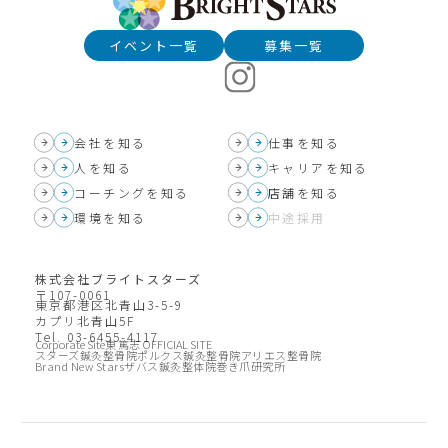
イベント一覧
募集一覧
会社を知る
仕事を知る
人を知る
キャリアを知る
コーチングを知る
店舗を知る
環境を知る
中途採用
株式会社ブライトスターズ
〒107-0061
東京都港区北青山3-5-9
カプリ北青山5F
Tel. 03-6455-4117
Corporate Site
東 篤志 OFFICIAL SITE
スターズ鍼灸整骨院
ポルクス鍼灸整骨院
アリエス整骨院
Brand New Stars
ザバス鍼灸整体院
巻き爪研究所