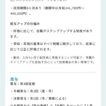
・試用期間6ヶ月あり（期間中は月給241,785円〜
400,000円）。
給与アップの仕組み
・評価に応じて、役職がステップアップする制度があり
ます。
・昇給・昇格の基準はすべて明確に開示しており、成果に
応じて公正に評価されます。
・最短、入社6ヶ月で副院長に昇格することが可能で、早期の
キャリアアップを目指す方にとって成長機会の多い環境です。
賞与
賞与：年3回支給‍
・半期賞与：年2回（夏・冬）
・決算賞与：年1回（冬／業績による）
※半期賞与は【院の業績】と【役職】をベースに【人事