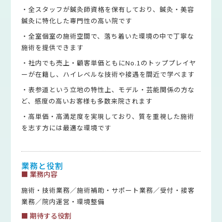
・全スタッフが鍼灸師資格を保有しており、鍼灸・美容
鍼灸に特化した専門性の高い院です
・全室個室の施術空間で、落ち着いた環境の中で丁寧な
施術を提供できます
・社内でも売上・顧客単価ともにNo.1のトッププレイヤ
ーが在籍し、ハイレベルな技術や接遇を間近で学べます
・表参道という立地の特性上、モデル・芸能関係の方な
ど、感度の高いお客様も多数来院されます
・高単価・高満足度を実現しており、質を重視した施術
を志す方には最適な環境です
業務と役割
■ 業務内容
施術・技術業務／施術補助・サポート業務／受付・接客
業務／院内運営・環境整備
■ 期待する役割