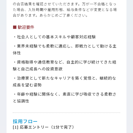
の合否結果を確認させていただきます。万が一不合格となっ
た場合、入社時期や雇用形態、給与条件などが変更となる場
合があります。あらかじめご了承ください。
■ 歓迎要件
・社会人としての基本スキルや顧客対応経験
・業界未経験でも柔軟に適応し、即戦力として動ける主
体性
・資格取得や通信教育など、自主的に学び続けてきた経
験と自己成長への投資意欲
・治療家として新たなキャリアを築く覚悟と、継続的な
成長を望む姿勢
・年齢や経験に関係なく、素直に学び吸収できる柔軟さ
と協調性
採用フロー
[1] 応募エントリー（1分で完了）