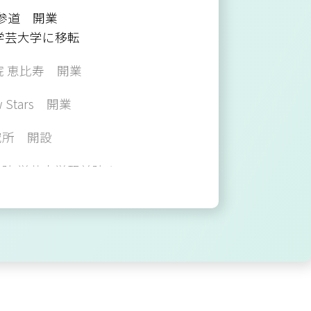
表参道 開業
年学芸大学に移転
骨院 恵比寿 開業
w Stars 開業
究所 開設
院 学芸大学駅前院 と
骨院 たまプラーザ を
鍼灸整骨院にリニューアル
整体院 川崎 開業
間 鶴見 開業