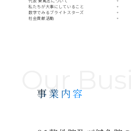
代表 東篤志について
私たちが大事にしていること
数字でみるブライトスターズ
社会貢献活動
Our Bus
事業内容