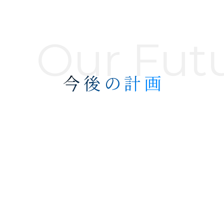
Our Futu
今後の計画