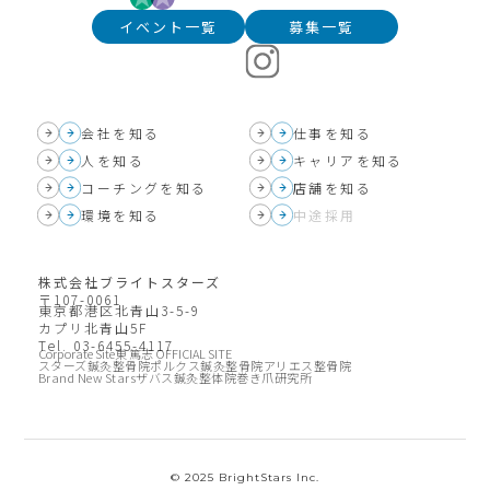
イベント一覧
募集一覧
会社を知る
仕事を知る
人を知る
キャリアを知る
コーチングを知る
店舗を知る
環境を知る
中途採用
株式会社ブライトスターズ
〒107-0061
東京都港区北青山3-5-9
カプリ北青山5F
Tel. 03-6455-4117
Corporate Site
東 篤志 OFFICIAL SITE
スターズ鍼灸整骨院
ポルクス鍼灸整骨院
アリエス整骨院
Brand New Stars
ザバス鍼灸整体院
巻き爪研究所
©️ 2025 BrightStars Inc.