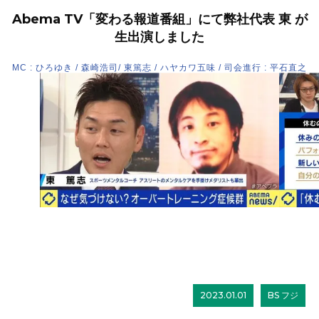
Abema TV「変わる報道番組」にて弊社代表 東 が
生出演しました
MC : ひろゆき / 森崎浩司/ 東篤志 / ハヤカワ五味 / 司会進行 : 平石直之
2023.01.01
BS フジ