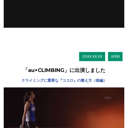
20XX.XX.XX
WEB
「au×CLIMBING」に出演しました
クライミングに重要な『ココロ』の整え方（後編）