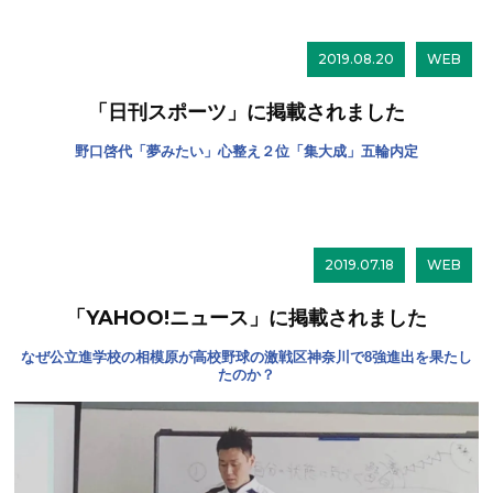
2019.08.20
WEB
「日刊スポーツ」に掲載されました
野口啓代「夢みたい」心整え２位「集大成」五輪内定
2019.07.18
WEB
「YAHOO!ニュース」に掲載されました
なぜ公立進学校の相模原が高校野球の激戦区神奈川で8強進出を果たし
たのか？