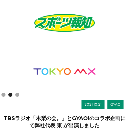
Slide 2 of 3.
2021.10.21
GYAO
TBSラジオ「木梨の会。」とGYAO!のコラボ企画に
て弊社代表 東 が出演しました