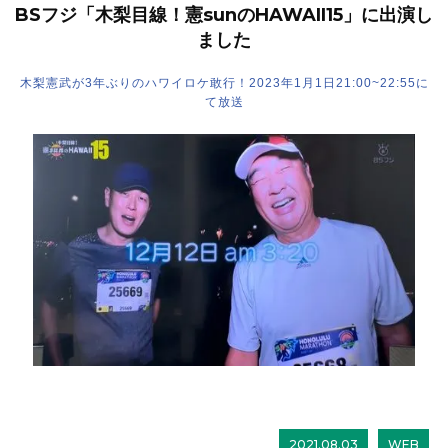
BSフジ「木梨目線！憲sunのHAWAII15」に出演し
ました
木梨憲武が3年ぶりのハワイロケ敢行！2023年1月1日21:00~22:55に
て放送
2021.08.03
WEB