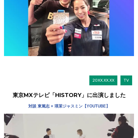
20XX.XX.XX
TV
東京MXテレビ「HISTORY」に出演しました
対談 東篤志 × 瑛茉ジャスミン【YOUTUBE】