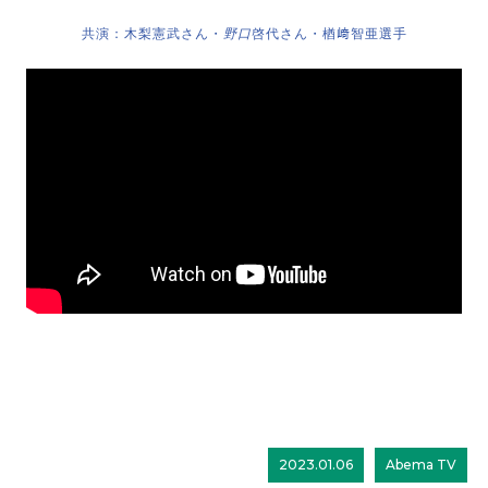
共演：木梨憲武さん・
野口
啓代さん・楢﨑智亜選手
2023.01.06
Abema TV